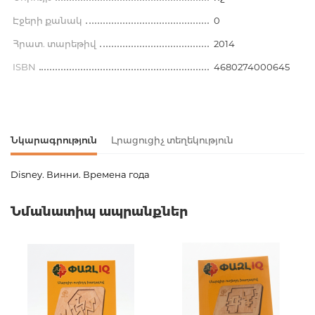
Էջերի քանակ
0
Հրատ. տարեթիվ
2014
ISBN
4680274000645
Նկարագրություն
Լրացուցիչ տեղեկություն
Disney. Винни. Времена года
Ապրանքի կոդ
00-00070747
Նմանատիպ ապրանքներ
Քաշ
0.000000
Բարկոդ
4680274000645
Հրատարակիչ
РОСМЭН
Նորույթ
ոչ
Էջերի քանակ
0