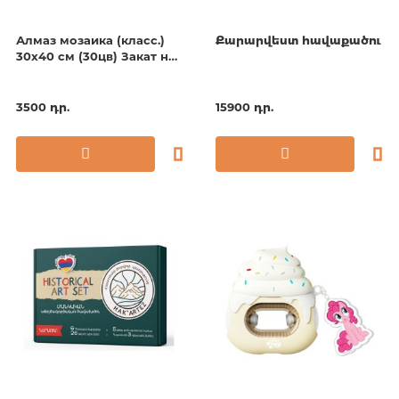
Алмаз мозаика (класс.)
Քարարվեստ հավաքածու
30х40 см (30цв) Закат над
городом
3500 դր.
15900 դր.