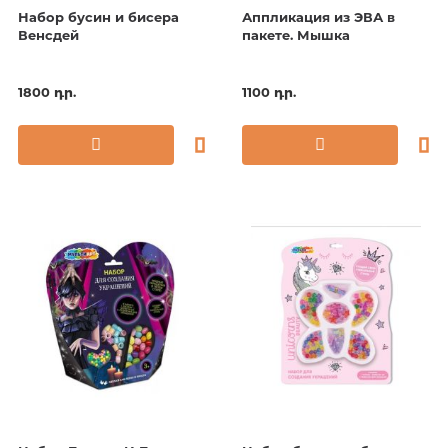
Набор бусин и бисера
Аппликация из ЭВА в
Венсдей
пакете. Мышка
1800 դր.
1100 դր.