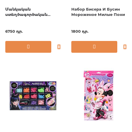
Մանկական
Набор Бисера И Бусин
ստեղծագործական
Мороженое Милые Пони
հավաքածու. Historical
Art Set
6750 դր.
1800 դր.