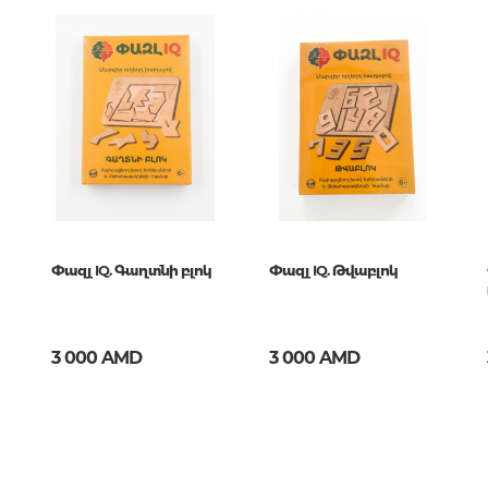
Тайны цивилизаций. Неопозна
Н
явления
Философия
История философии. Общие во
философии
4000645
Логика
Отдельные проблемы и категор
философии
Փազլ IQ. Գաղտնի բլոկ
Փազլ IQ. Թվաբլոկ
Эстетика
Этика
Афоризмы. Мысли. Изречения
3 000 AMD
3 000 AMD
Религия
История религии. Религиоведе