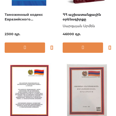
Таможенный кодекс
ՀՀ աշխատանքային
Евразийского
օրենսգիրքը
экономического союза
Սարգսյան Արմեն
по сост. на 2026 / ТКЕЭС
2300 դր.
46000 դր.