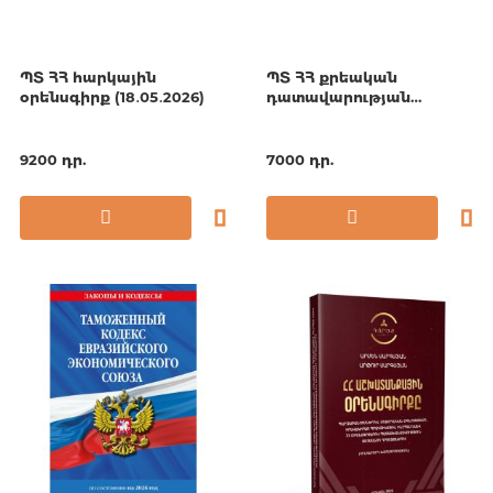
ՊՏ ՀՀ հարկային
ՊՏ ՀՀ քրեական
օրենսգիրք (18․05․2026)
դատավարության
օրենսգիրք (01․05․2026)
9200 դր.
7000 դր.