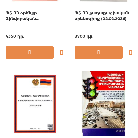
ՊՏ ՀՀ օրենքը
ՊՏ ՀՀ քաղաքացիական
Զինվորական
օրենսգիրք (02.02.2026)
ծառայության և
զինծառայողի
կարգավիճակի մասին
4350 դր.
8700 դր.
17.05.2026