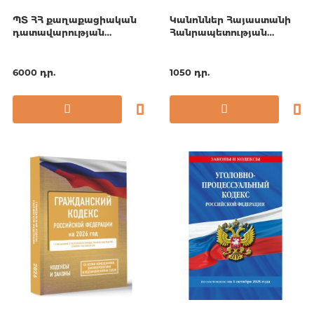
ՊՏ ՀՀ քաղաքացիական
Կանոններ Հայաստանի
դատավարության
Հանրապետության
օրենսգիրք (13.10.2025)
ճանապարհային
երթևեկության
6000 դր.
1050 դր.