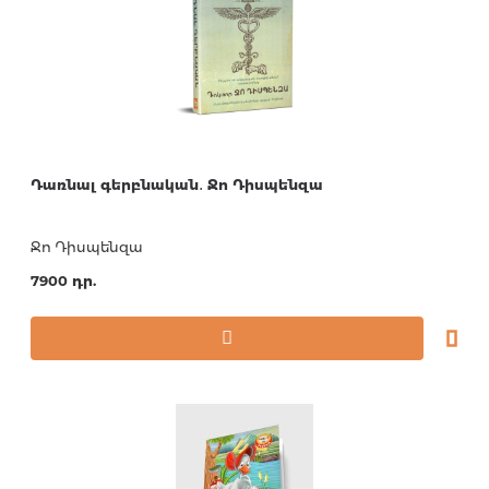
Դառնալ գերբնական․ Ջո Դիսպենզա
Ջո Դիսպենզա
7900 դր.