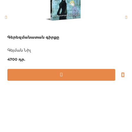
Գերեզմանատան գիրքը
Գեյման Նիլ
4700 դր.