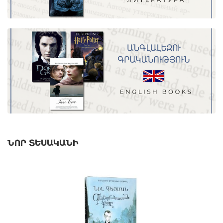
ՆՈՐ ՏԵՍԱԿԱՆԻ