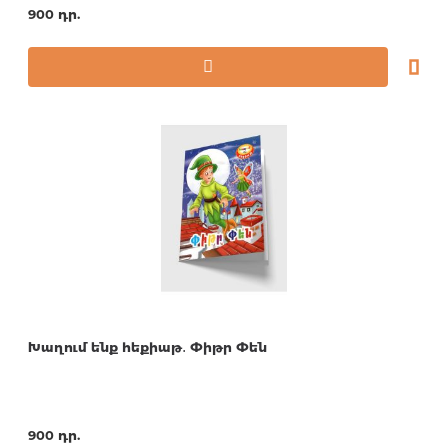
900 դր.
Խաղում ենք հեքիաթ․ Փիթր Փեն
900 դր.