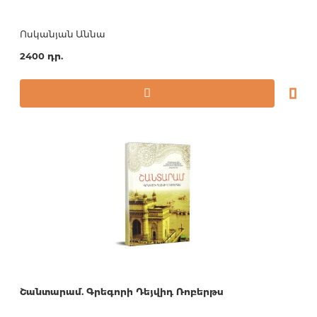
Ոսկանյան Աննա
2400 դր.
Շանտարամ. Գրեգորի Դեյվիդ Ռոբերթս