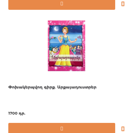
Փոխակերպվող գիրք․ Արքայադուստրեր
1700 դր.