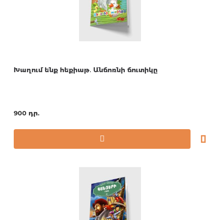
Խաղում ենք հեքիաթ․ Անճոռնի ճուտիկը
900 դր.