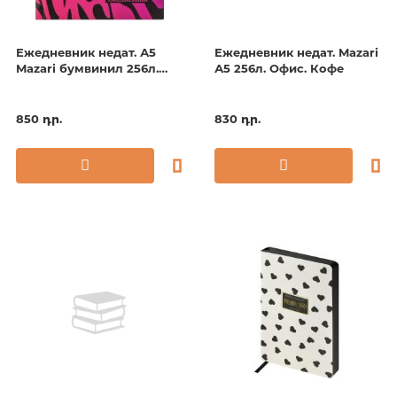
Ежедневник недат. А5
Ежедневник недат. Mazari
Mazari бумвинил 256л.
А5 256л. Офис. Кофе
фуксия
850 դր.
830 դր.