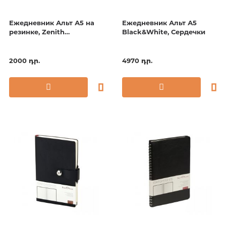
Ежедневник Альт А5 на
Ежедневник Альт А5
резинке, Zenith
Black&White, Сердечки
европодвес, Черный
2000 դր.
4970 դր.