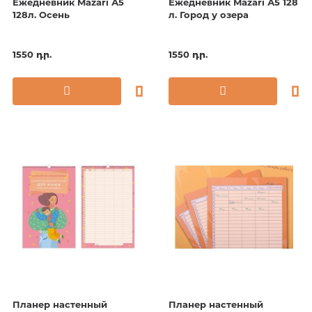
Ежедневник Mazari А5
Ежедневник Mazari А5 128
128л. Осень
л. Город у озера
1550 դր.
1550 դր.
Планер настенный
Планер настенный