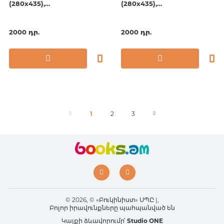
(280х435),
(280х435),
полудатированный, 6л.
полудатированный, 6л.
Евроспираль с ригелем.
Евроспираль с ригелем.
For mum
Family time
2000 դր.
2000 դր.
1
2
3
© 2026, © «Բուկինիստ» ՍՊԸ |,
Բոլոր իրավունքները պահպանված են
Կայքի ձևավորումը՝
Studio ONE