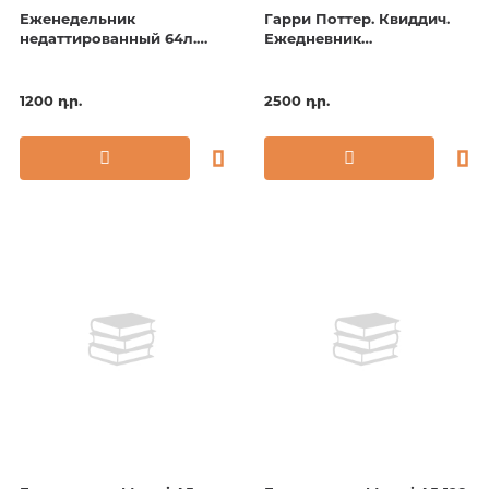
Еженедельник
Гарри Поттер. Квиддич.
недаттированный 64л.
Ежедневник
Тайга
недатированный (А5, 72
л.)
1200 դր.
2500 դր.