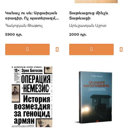
Կանաչ ու սև: Արցախյան
Տաթևացուց մինչև
օրագիր. Ոչ պատերազմ,
Տաթևացի
ոչ խաղաղություն
Հակոբյան Թաթուլ
Արևշատյան Աշոտ
(արաբերեն)
5900 դր.
2000 դր.