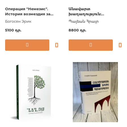
Операция "Немезис".
Անավարտ
История возмездия за
խաղաղություն:
геноцид армян
Ղարաբաղյան
Богосян Эрик
Պալեան Հրայր
հակամարտությունն ու
բաց թողնված
5100 դր.
8800 դր.
հնարավորությունները