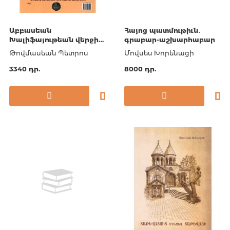
Աբբասեան
Հայոց պատմութիւն․
Խալիֆայութեան վերջին
գրաբար-աշխարհաբար
պատմաշրջանը և
Թովմասեան Պետրոս
Մովսես Խորենացի
հայությունը (991-1258
թթ․) (արաբերեն)
3340 դր.
8000 դր.