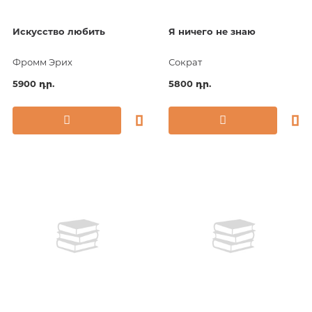
Искусство любить
Я ничего не знаю
Фромм Эрих
Сократ
5900 դր.
5800 դր.