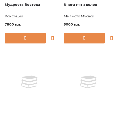
Мудрость Востока
Книга пяти колец
Конфуций
Миямото Мусаси
7800 դր.
5000 դր.