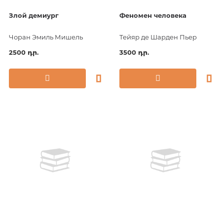
Злой демиург
Феномен человека
Чоран Эмиль Мишель
Тейяр де Шарден Пьер
2500 դր.
3500 դր.