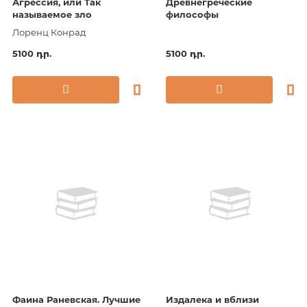
Агрессия, или Так
Древнегреческие
называемое зло
философы
Лоренц Конрад
5100 դր.
5100 դր.
Фаина Раневская. Лучшие
Издалека и вблизи