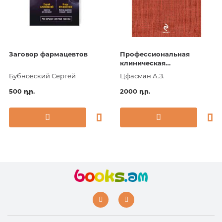
Заговор фармацевтов
Профессиональная
клиническая
фармакология
Бубновский Сергей
Цфасман А.З.
500 դր.
2000 դր.