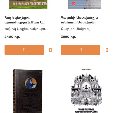
Հայ եկեղեցու
Հայտնի Աստվածը և
պատմություն․Մաս Ա
անհայտ Աստվածը
(սկզբից մինչև 1441թ․)
Եզնիկ Արքեպիսկոպոս Պետրոսյան
Բաթլեր Սեմյուել
2400 դր.
3990 դր.