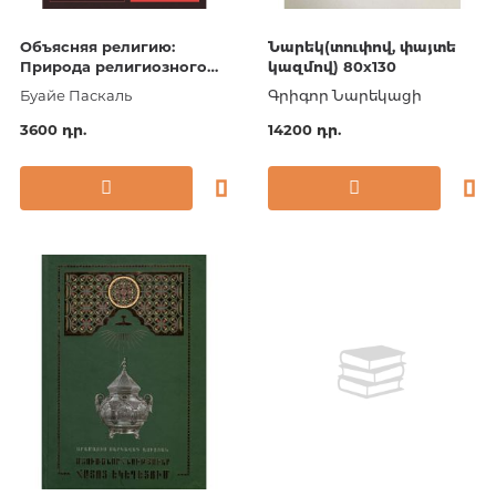
Объясняя религию:
Նարեկ(տուփով, փայտե
Природа религиозного
կազմով) 80х130
мышления (покет)
Буайе Паскаль
Գրիգոր Նարեկացի
3600 դր.
14200 դր.