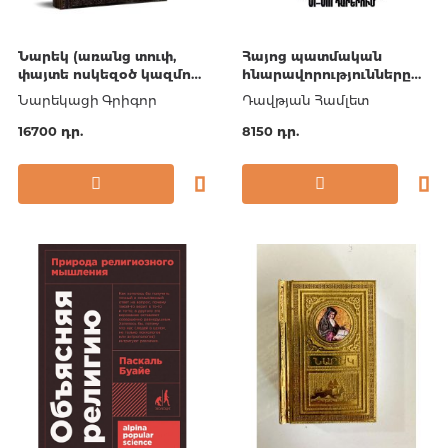
Նարեկ (առանց տուփ,
Հայոց պատմական
փայտե ոսկեզօծ կազմով)
հնարավորությունները
18x11
VI-VIII դարերում
Նարեկացի Գրիգոր
Դավթյան Համլետ
16700 դր.
8150 դր.