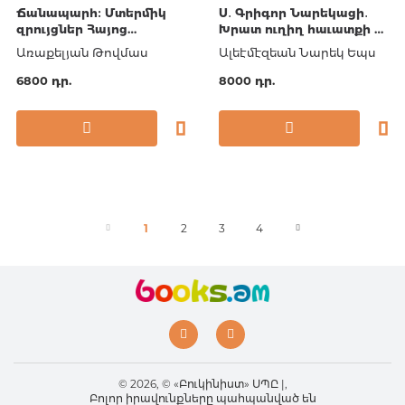
Ճանապարհ։ Մտերմիկ
Ս․ Գրիգոր Նարեկացի․
զրույցներ Հայոց
Խրատ ուղիղ հաւատքի եւ
եկեղեցու մասին
առաքինի մաքուր վարքի
Առաքելյան Թովմաս
Ալեէմէզեան Նարեկ Եպս
6800 դր.
8000 դր.
1
2
3
4
© 2026, © «Բուկինիստ» ՍՊԸ |,
Բոլոր իրավունքները պահպանված են