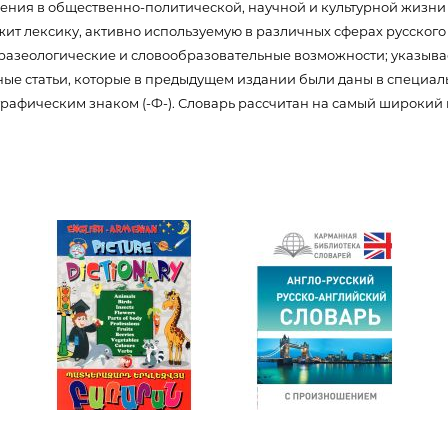
ния в общественно-политической, научной и культурной жизни Ро
երների
т лексику, активно используемую в различных сферах русского 
разеологические и словообразовательные воз­можности; указыва
Քաղաքակրթության գաղտնիքն
չբացահայտված երևույթներ
рные статьи, которые в предыдущем издании были даны в специа
афическим знаком (-Ф-). Словарь рассчитан на самый широкий к
74008
Փիլիսոփայություն
00
Փիլիսոփայության պատմությու
830398
Փիլիսոփայության ընդհանուր
Տրամաբանություն
Փիլիսոփայության առանձին
խնդիրներ և կատեգորիաներ
Գեղագիտություն
Էթիկա
Աֆորիզմներ. Մտքեր. Ասույթնե
-083039-8
Կրոն