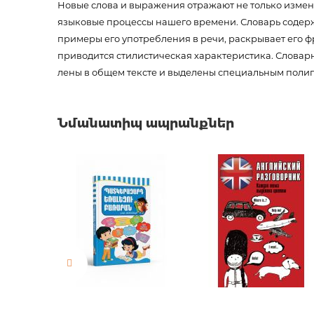
Новые слова и выражения отражают не только измене
Աքսեսուարներ գրքաս
համար
языковые процессы нашего времени. Словарь содержи
примеры его употребления в речи, раскрывает его ф
приводится стилистическая характеристика. Сло­ва
лены в общем тексте и выделены специальным полигр
Ապրանքի կոդ
00-000
Քաշ
0.0000
Նմանատիպ ապրանքներ
Բարկոդ
9785170
Հրատարակիչ
АСТ
Լեզու
Русский
Նորույթ
ոչ
Էջերի քանակ
736
Կազմ
П
Հրատ. տարեթիվ
2018
ISBN
978-5-17