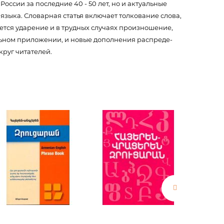
ссии за последние 40 - 50 лет, но и актуальные
языка. Словарная статья включает толкование слова,
ется ударение и в трудных случаях произношение,
երը.
льном приложении, и новые дополнения распреде­
руг читателей.
ն.
 հարցեր
ր