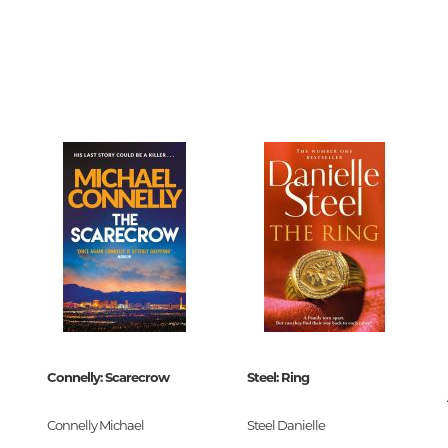
երների
74046
Քաղաքակրթության գաղտնիքն
չբացահայտված երևույթներ
0
888795
Փիլիսոփայություն
Փիլիսոփայության պատմությու
Փիլիսոփայության ընդհանուր
Տրամաբանություն
Փիլիսոփայության առանձին
խնդիրներ և կատեգորիաներ
Գեղագիտություն
2
Էթիկա
Աֆորիզմներ. Մտքեր. Ասույթնե
Connelly: Scarecrow
Steel: Ring
 сумочку
Connelly Michael
Steel Danielle
99-88879-5
Կրոն