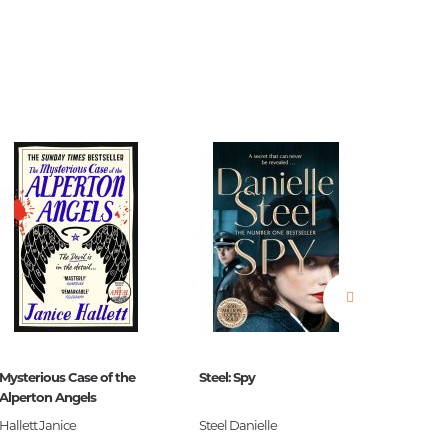
երը.
ն.
 հարցեր
ր
Mysterious Case of the
Steel: Spy
The Blac
Alperton Angels
Hallett Janice
Steel Danielle
S.G. Ma