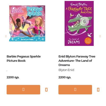
Հրատարակիչ
АСТ
Լեզու
Русский
Նորույթ
ոչ
Էջերի քանակ
64
Կազմ
О
Չափս
70x90/16
Barbie: Pegasus Sparkle
Enid Blyton: Faraway Tree
Հրատ. տարեթիվ
2022
Picture Book
Adventure- The Land of
Dreams
Շարք
Читаем сами без
.
Blyton Enid
мамы
2200 դր.
2200 դր.
ISBN
978-5-17-104982-9