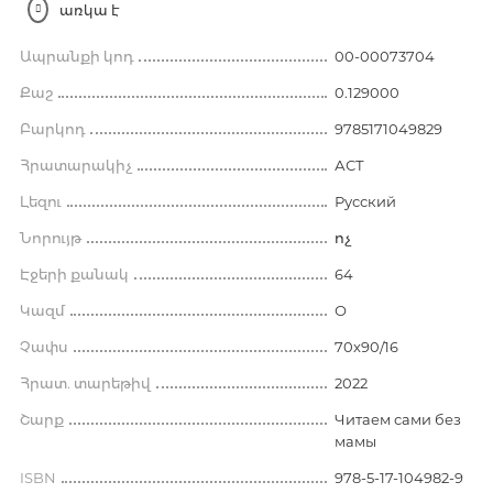
առկա է
Ապրանքի կոդ
00-00073704
Քաշ
0.129000
Բարկոդ
9785171049829
Հրատարակիչ
АСТ
Լեզու
Русский
Նորույթ
ոչ
Էջերի քանակ
64
Կազմ
О
Չափս
70x90/16
Հրատ. տարեթիվ
2022
Շարք
Читаем сами без
мамы
ISBN
978-5-17-104982-9