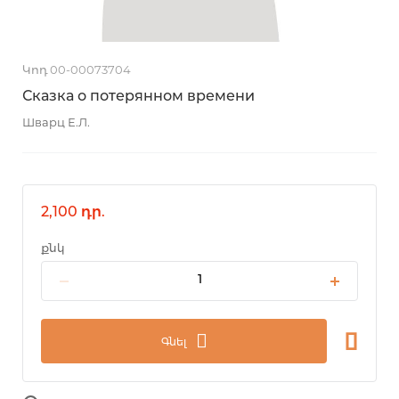
Կոդ 00-00073704
Сказка о потерянном времени
Шварц Е.Л.
2,100 դր.
քնկ
Գնել