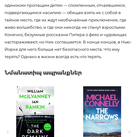
одиноким пропащим детям — сломленным, отчаявшимся,
подвергающимся насилию — обещая взять их с собой в
тайное место, где их ждут необычайные приключения, где
живо волшебство, и где они никогда не станут взрослыми.
Конечно, безумные россказни Питера о феях и чудовищах
настораживают, но Ник соглашается. В конце концов, в Нью-
Йорке для него больше нет безопасного места. Что ему
терять? Однако в жизни всегда есть что терять.
Ապրանքի կոդ
00-00084955
Նմանատիպ ապրանքներ
Քաշ
0.664000
Բարկոդ
9785171068745
Հրատարակիչ
АСТ
Լեզու
русский
Նորույթ
ոչ
Էջերի քանակ
624