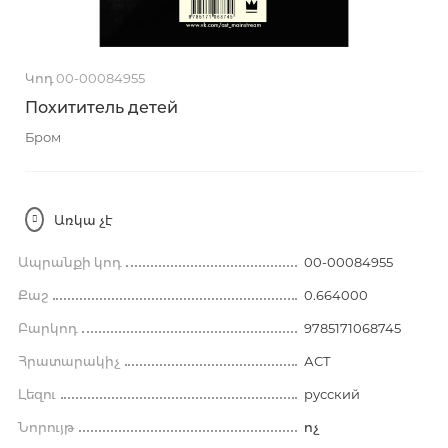
Կոդ 00-00084955
Похититель детей
Бром
Առկա չէ
Ապրանքի կոդ
00-00084955
Քաշ
0.664000
Բարկոդ
9785171068745
Հրատարակիչ
АСТ
Լեզու
русский
Նորույթ
ոչ