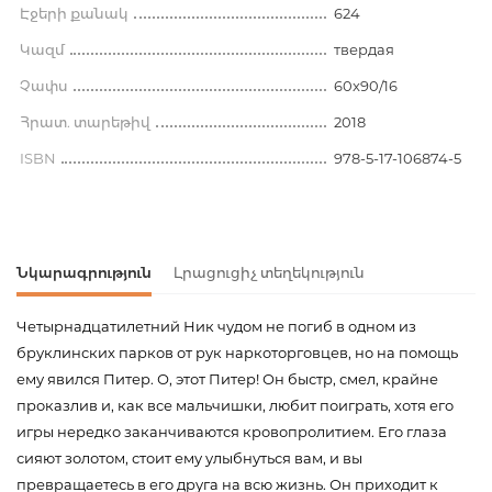
Էջերի քանակ
624
Կազմ
твердая
Չափս
60x90/16
Հրատ. տարեթիվ
2018
ISBN
978-5-17-106874-5
Նկարագրություն
Լրացուցիչ տեղեկություն
Четырнадцатилетний Ник чудом не погиб в одном из
бруклинских парков от рук наркоторговцев, но на помощь
ему явился Питер. О, этот Питер! Он быстр, смел, крайне
проказлив и, как все мальчишки, любит поиграть, хотя его
игры нередко заканчиваются кровопролитием. Его глаза
сияют золотом, стоит ему улыбнуться вам, и вы
превращаетесь в его друга на всю жизнь. Он приходит к