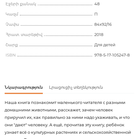
Էջերի քանակ
48
Կազմ
П
Չափս
84x92/16
Հրատ. տարեթիվ
2018
Շարք
Для детей
ISBN
978-5-17-105247-8
Նկարագրություն
Լրացուցիչ տեղեկություն
Наша книга познакомит маленького читателя с разными
домашними животными, расскажет, зачем человек
приручил их, как правильно за ними надо ухаживать, и что
они "дают" человеку. А ещё, прочитав эту книгу, ребёнок
узнает всё о культурных растениях и сельскохозяйственной