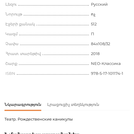
Լեզու
Русский
Նորույթ
ոչ
Էջերի քանակ
512
Կազմ
П
Չափս
84x108/32
Հրատ. տարեթիվ
2018
Շարք
NEO-Классика
ISBN
978-5-17-101174-1
Նկարագրություն
Լրացուցիչ տեղեկություն
Театр. Рождественские каникулы
Ապրանքի կոդ
00-00073960