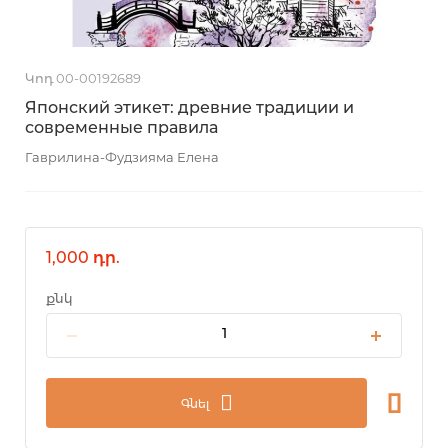
Կոդ 00-00192689
Японский этикет: древние традиции и
современные правила
Гаврилина-Фудзияма Елена
1,000 դր.
քնկ
Գնել