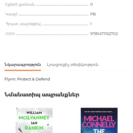
Էջերի քանակ
0
Կազմ
PB
Հրատ. տարեթիվ
1
ISBN
9781471152702
Նկարագրություն
Լրացուցիչ տեղեկություն
Flynn: Protect & Defend
Ապրանքի կոդ
00-00075414
Նմանատիպ ապրանքներ
Քաշ
0.000000
Լեզու
Английский
Նորույթ
ոչ
Էջերի քանակ
0