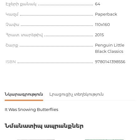
Էջերի քանակ
64
Կազմ
Paperback
Չափս
110х160
Հրատ. տարեթիվ
2015
Շարք
Penguin Little
Black Classics
ISBN
9780141398556
Նկարագրություն
Լրացուցիչ տեղեկություն
It Was Snowing Butterflies
Ապրանքի կոդ
00-00075590
Նմանատիպ ապրանքներ
Քաշ
0.054000
Բարկոդ
9780141398556