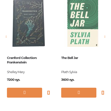
Հրատարակիչ
Penguin Books
Լեզու
English
Նորույթ
ոչ
Էջերի քանակ
64
Կազմ
Paperback
Չափս
110х160
Cranford Collection:
The Bell Jar
Հրատ. տարեթիվ
2015
Frankenstein
Շարք
Penguin Little
Shelley Mary
Plath Sylvia
Black Classics
7200 դր.
3600 դր.
ISBN
9780141398556