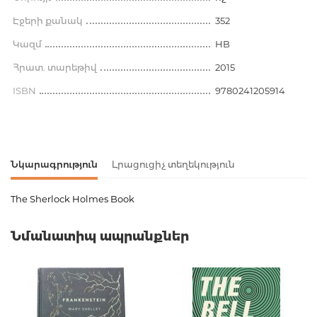
Էջերի քանակ
352
Կազմ
HB
Հրատ. տարեթիվ
2015
ISBN
9780241205914
Նկարագրություն
Լրացուցիչ տեղեկություն
The Sherlock Holmes Book
Ապրանքի կոդ
00-00071482
Նմանատիպ ապրանքներ
Քաշ
0.000000
Հրատարակիչ
DK
Լեզու
Английский
Նորույթ
ոչ