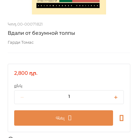
Կոդ 00-00071821
Вдали от безумной толпы
Гарди Томас
2,800 դր.
քնկ
Գնել