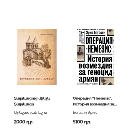
3958
երների
0
Քաղաքակրթության գաղտնիքն
4070456
չբացահայտված երևույթներ
ն
Փիլիսոփայություն
Փիլիսոփայության պատմությու
Փիլիսոփայության ընդհանուր
Տրամաբանություն
կ
Փիլիսոփայության առանձին
խնդիրներ և կատեգորիաներ
Գեղագիտություն
080-1420-6
Տաթևացուց մինչև
Операция "Немезис".
Էթիկա
Տաթևացի
История возмездия за
Աֆորիզմներ. Մտքեր. Ասույթնե
геноцид армян
Արևշատյան Աշոտ
Богосян Эрик
2000 դր.
5100 դր.
Կրոն