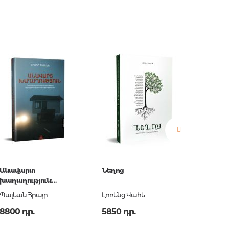
երը.
ն.
 հարցեր
Անավարտ
Նեղոց
Հետհիշ
խաղաղություն:
ֆիկցիա
ր
Ղարաբաղյան
պատկե
Պալեան Հրայր
Լոռենց Վահե
Աբգարյ
հակամարտությունն ու
Ֆրանս
8800 դր.
5850 դր.
5000 
բաց թողնված
գրակա
հնարավորությունները
անդրա