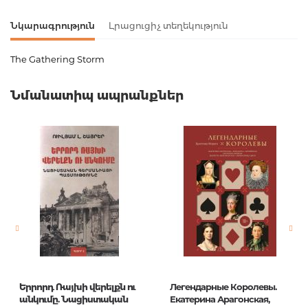
Նկարագրություն
Լրացուցիչ տեղեկություն
The Gathering Storm
Ապրանքի կոդ
00-00071371
Նմանատիպ ապրանքներ
Քաշ
0.506000
Բարկոդ
9780141441726
Հրատարակիչ
Penguin Books
Լեզու
English
Նորույթ
ոչ
Էջերի քանակ
740
Կազմ
Paperback
Չափս
130x200
Երրորդ Ռայխի վերելքն ու
Легендарные Королевы.
Հրատ. տարեթիվ
1
անկումը. Նացիստական
Екатерина Арагонская,