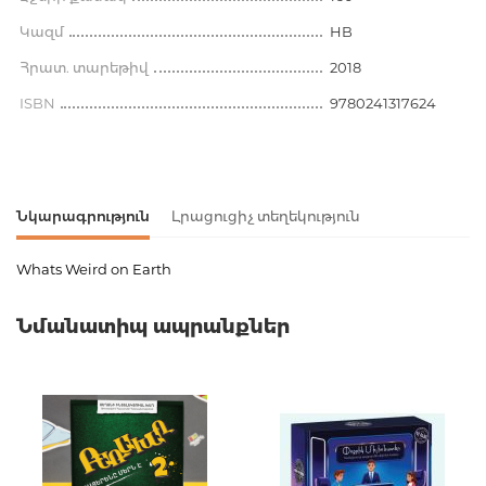
Կազմ
HB
Հրատ. տարեթիվ
2018
ISBN
9780241317624
Նկարագրություն
Լրացուցիչ տեղեկություն
Whats Weird on Earth
Ապրանքի կոդ
00-00071638
Նմանատիպ ապրանքներ
Քաշ
0.000000
Լեզու
Английский
Նորույթ
ոչ
Էջերի քանակ
160
Կազմ
HB