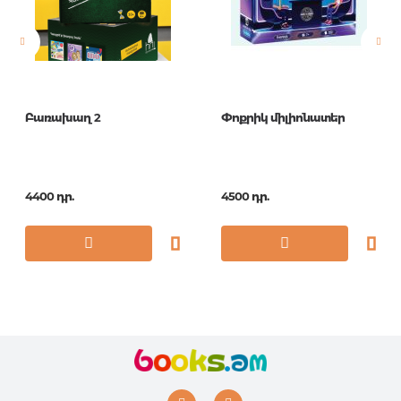
Հրատ. տարեթիվ
2018
ISBN
9780241317624
Բառախաղ 2
Փոքրիկ միլիոնատեր
4400 դր.
4500 դր.