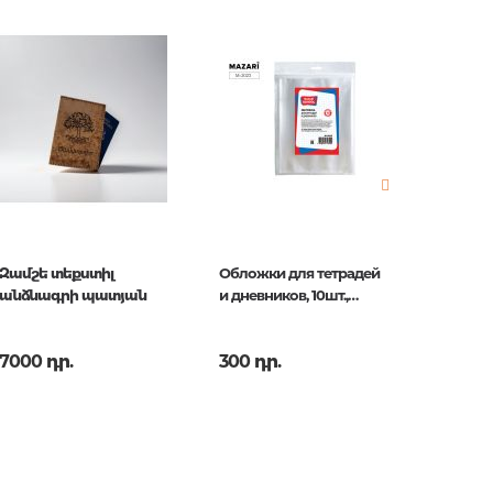
երը.
ն.
 հարցեր
Զամշե տեքստիլ
Обложки для тетрадей
Обложк
անձնագրի պատյան
и дневников, 10шт.,
и дневн
50мкм
110мкм
7000 դր.
300 դր.
100 դր
ր