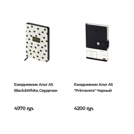
երների
107130
Քաղաքակրթության գաղտնիքն
չբացահայտված երևույթներ
, английский
Փիլիսոփայություն
Փիլիսոփայության պատմությու
Փիլիսոփայության ընդհանուր
Տրամաբանություն
13
Փիլիսոփայության առանձին
խնդիրներ և կատեգորիաներ
Ежедневник Альт А5
Ежедневник Альт А5
Black&White, Сердечки
"Primavera" Черный
Գեղագիտություն
Էթիկա
4970 դր.
4200 դր.
Աֆորիզմներ. Մտքեր. Ասույթնե
Կրոն