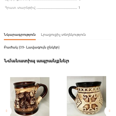
Հրատ. տարեթիվ
1
Նկարագրություն
Լրացուցիչ տեղեկություն
Բաժակ (09- Լավագույն ընկեր)
Ապրանքի կոդ
00-00082611
Նմանատիպ ապրանքներ
Քաշ
0.000000
Բարկոդ
4620094690091
Նորույթ
ոչ
Էջերի քանակ
0
Հրատ. տարեթիվ
1