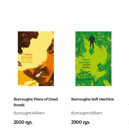
երների
75467
00
Քաղաքակրթության գաղտնիքն
չբացահայտված երևույթներ
9577720
ский
Փիլիսոփայություն
Փիլիսոփայության պատմությու
Փիլիսոփայության ընդհանուր
Տրամաբանություն
Փիլիսոփայության առանձին
խնդիրներ և կատեգորիաներ
Գեղագիտություն
Classics Library
Էթիկա
Burroughs: Place of Dead
Burroughs: Soft Machine
9577720
Roads
Աֆորիզմներ. Մտքեր. Ասույթնե
Burroughs William
Burroughs William
2500 դր.
2900 դր.
Կրոն