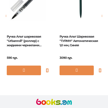
Էջերի քանակ
0
Հրատ. տարեթիվ
1
ISBN
20-0212/25
Ручка Альт шариковая
Ручка Альт Шариковая
"Urbanroll" (роллер) с
"ТУРИН" Автоматическая
жидкими чернилами
1,0 мм, Синяя
черная, 0,5мм
590 դր.
3090 դր.