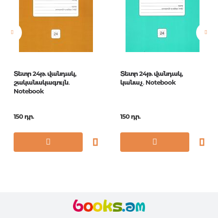
Էջերի քանակ
48
Հրատ. տարեթիվ
1
ISBN
ТКБ485731
Տետր 24թ. վանդակ,
Տետր 24թ. վանդակ,
շականակագույն․
կանաչ․ Notebook
Notebook
150 դր.
150 դր.