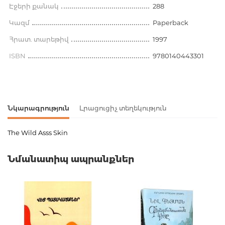
Էջերի քանակ
288
Կազմ
Paperback
Հրատ. տարեթիվ
1997
ISBN
9780140443301
Նկարագրություն
Լրացուցիչ տեղեկություն
The Wild Asss Skin
Ապրանքի կոդ
00-00071516
Նմանատիպ ապրանքներ
Քաշ
0.000000
Բարկոդ
9780140443301
Հրատարակիչ
Penguin Books
Լեզու
английский