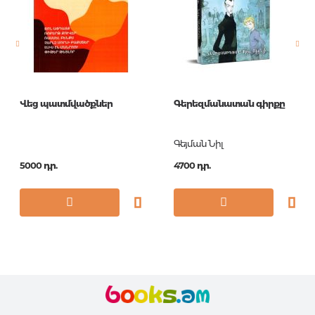
Նորույթ
ոչ
Էջերի քանակ
288
Կազմ
Paperback
Հրատ. տարեթիվ
1997
Վեց պատմվածքներ
Գերեզմանատան գիրքը
ISBN
9780140443301
Գեյման Նիլ
5000 դր.
4700 դր.