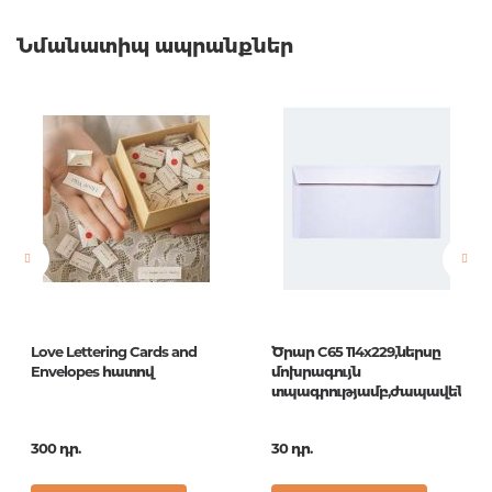
Ապրանքի կոդ
00-00077856
Նմանատիպ ապրանքներ
Քաշ
0.000000
Բարկոդ
4665303237575
Հրատարակիչ
Miland
Նորույթ
ոչ
Էջերի քանակ
0
Հրատ. տարեթիվ
1
ISBN
ОП-3757
Love Lettering Cards and
Ծրար C65 114x229,ներսը
Envelopes հատով
մոխրագույն
տպագրությամբ,ժապավենով
300 դր.
30 դր.