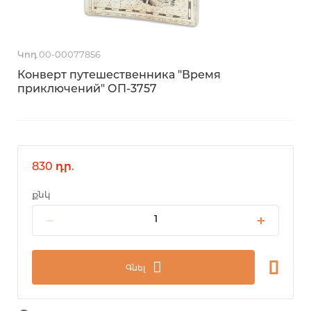
Կոդ 00-00077856
Конверт путешественника "Время
приключений" ОП-3757
830 դր.
քնկ
Գնել