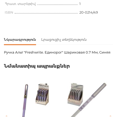
Հրատ. տարեթիվ
1
ISBN
20-0214/49
Նկարագրություն
Լրացուցիչ տեղեկություն
Ручка Альт "Freshwrite. Единорог" Шариковая 0.7 Мм, Синяя
Ապրանքի կոդ
00-00081126
Նմանատիպ ապրանքներ
Քաշ
0.010000
Բարկոդ
4606016361379,4606016361386
Հրատարակիչ
Альт
Նորույթ
ոչ
Էջերի քանակ
0
Հրատ. տարեթիվ
1