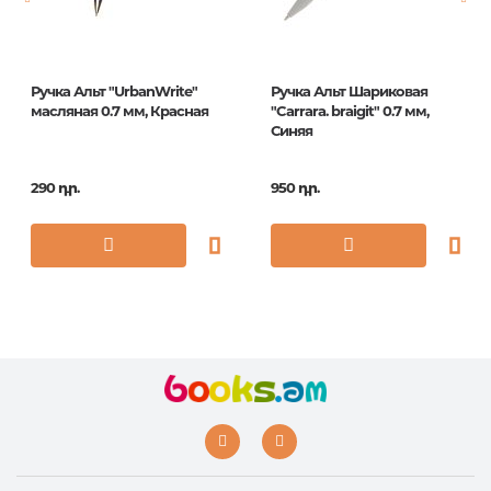
ISBN
20-0214/49
Ручка Альт "UrbanWrite"
Ручка Альт Шариковая
масляная 0.7 мм, Красная
"Carrara. braigit" 0.7 мм,
Синяя
290 դր.
950 դր.