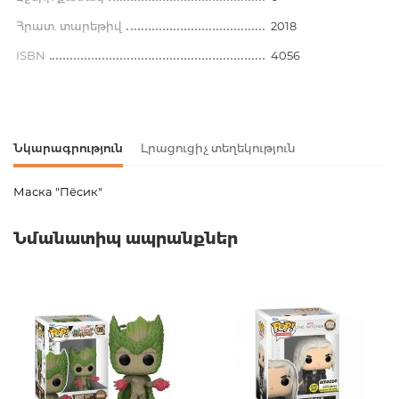
Հրատ. տարեթիվ
2018
ISBN
4056
Նկարագրություն
Լրացուցիչ տեղեկություն
Маска "Пёсик"
Ապրանքի կոդ
00-00079661
Նմանատիպ ապրանքներ
Քաշ
0.000000
Բարկոդ
4627088474071
Նորույթ
ոչ
Էջերի քանակ
0
Հրատ. տարեթիվ
2018