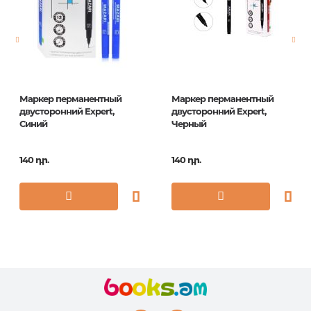
Հրատ. տարեթիվ
1
Маркер перманентный
Маркер перманентный
двусторонний Expert,
двусторонний Expert,
Синий
Черный
140 դր.
140 դր.