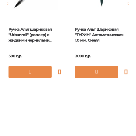
Չափս
1.0mm
Հրատ. տարեթիվ
1
ISBN
295113
Ручка Альт шариковая
Ручка Альт Шариковая
"Urbanroll" (роллер) с
"ТУРИН" Автоматическая
жидкими чернилами
1,0 мм, Синяя
черная, 0,5мм
590 դր.
3090 դր.