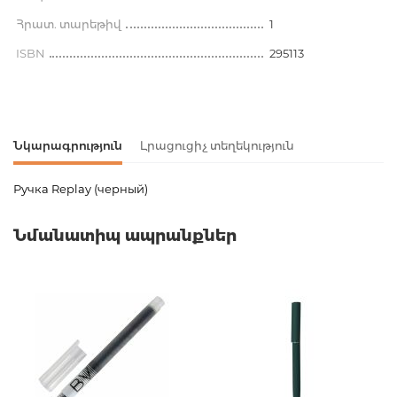
Հրատ. տարեթիվ
1
ISBN
295113
Նկարագրություն
Լրացուցիչ տեղեկություն
Ручка Replay (черный)
Ապրանքի կոդ
00-00062201
Նմանատիպ ապրանքներ
Քաշ
0.000000
Բարկոդ
8008285098707
Հրատարակիչ
PaperMate
Նորույթ
ոչ
Էջերի քանակ
0