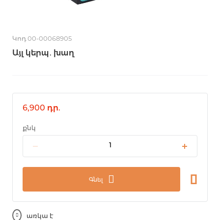
Կոդ 00-00068905
Այլ կերպ․ խաղ
6,900 դր.
քնկ
Գնել
առկա է