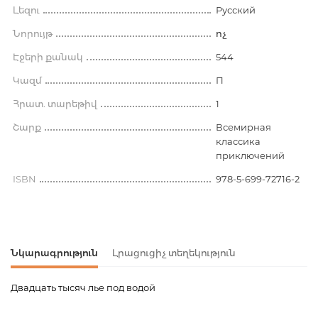
Լեզու
Русский
Նորույթ
ոչ
Էջերի քանակ
544
Կազմ
П
Հրատ. տարեթիվ
1
Շարք
Всемирная
классика
приключений
ISBN
978-5-699-72716-2
Նկարագրություն
Լրացուցիչ տեղեկություն
Двадцать тысяч лье под водой
Ապրանքի կոդ
00-00009963