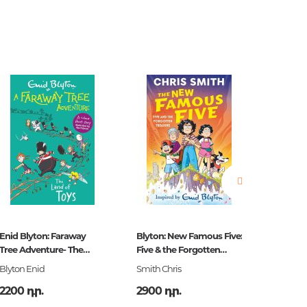
երը.
ն.
 հարցեր
Enid Blyton: Faraway
Blyton: New Famous Five:
Blyton:
Tree Adventure- The
Five & the Forgotten
Colour S
ր
Land of Toys
Treasure
to the
Blyton Enid
Smith Chris
Blyton E
2200 դր.
2900 դր.
2200 դ