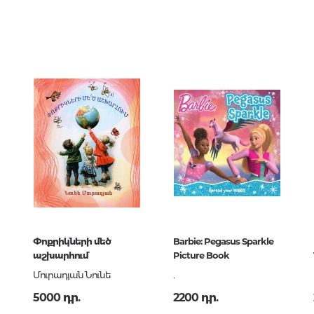
երների
5039
00
Քաղաքակրթության գաղտնիքն
չբացահայտված երևույթներ
037762
Փիլիսոփայություն
Փիլիսոփայության պատմությու
Փիլիսոփայության ընդհանուր
Տրամաբանություն
Փիլիսոփայության առանձին
ЛЕТ
խնդիրներ և կատեգորիաներ
Գեղագիտություն
Էթիկա
Փոքրիկների մեծ
Barbie: Pegasus Sparkle
89-03776-2
աշխարհում
Picture Book
Աֆորիզմներ. Մտքեր. Ասույթնե
Մուրադյան Նունե
.
5000 դր.
2200 դր.
Կրոն