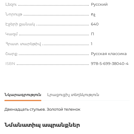
Լեզու
Русский
Նորույթ
ոչ
Էջերի քանակ
640
Կազմ
П
Հրատ. տարեթիվ
1
Շարք
Русская классика
ISBN
978-5-699-38040-4
Նկարագրություն
Լրացուցիչ տեղեկություն
Двенадцать стульев. Золотой теленок
Ապրանքի կոդ
00-00009989
Նմանատիպ ապրանքներ
Քաշ
0.000000