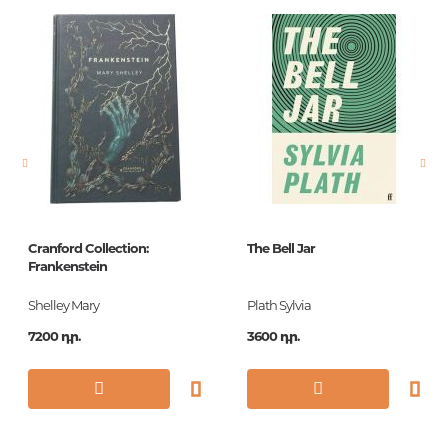
Բարկոդ
9785699380404
Հրատարակիչ
Эксмо
Լեզու
Русский
Նորույթ
ոչ
Էջերի քանակ
640
Կազմ
П
Հրատ. տարեթիվ
1
Cranford Collection:
The Bell Jar
Շարք
Русская классика
Frankenstein
ISBN
978-5-699-38040-4
Shelley Mary
Plath Sylvia
7200 դր.
3600 դր.