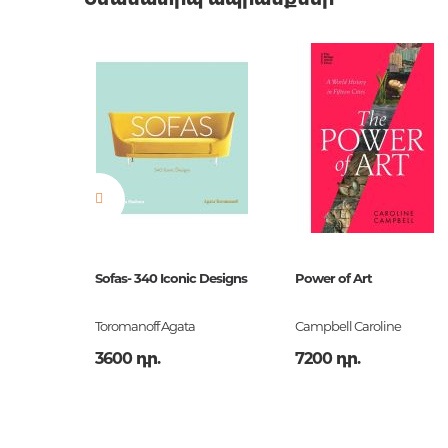
Աքսեսուարներ գրքաս
Բարկոդ
9783037
համար
Լեզու
Англий
Նորույթ
ոչ
Էջերի քանակ
0
Կազմ
HB
Հրատ. տարեթիվ
1
ISBN
9783037
i
Sofas- 340 Iconic Designs
Power of Art
Toromanoff Agata
Campbell Caroline
3600 դր.
7200 դր.