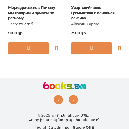
Мириады языков: Почему
Урартский язык:
мы говорим и думаем по-
Грамматика и основная
разному
лексика
Эверетт Калеб
Айвазян Саргис
5200 դր.
3900 դր.
© 2026, © «Բուկինիստ» ՍՊԸ |,
Բոլոր իրավունքները պահպանված են
Կայքի ձևավորումը՝
Studio ONE