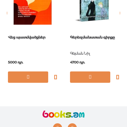
Հրատ. տարեթիվ
1
ISBN
9788496823402
Վեց պատմվածքներ
Գերեզմանատան գիրքը
Գեյման Նիլ
5000 դր.
4700 դր.