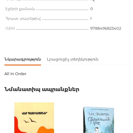
Էջերի քանակ
0
Հրատ. տարեթիվ
1
ISBN
9788496823402
Նկարագրություն
Լրացուցիչ տեղեկություն
All In Order
Ապրանքի կոդ
00-00075090
Նմանատիպ ապրանքներ
Քաշ
0.000000
Բարկոդ
9788496823402
Լեզու
Английский
Նորույթ
ոչ
Էջերի քանակ
0