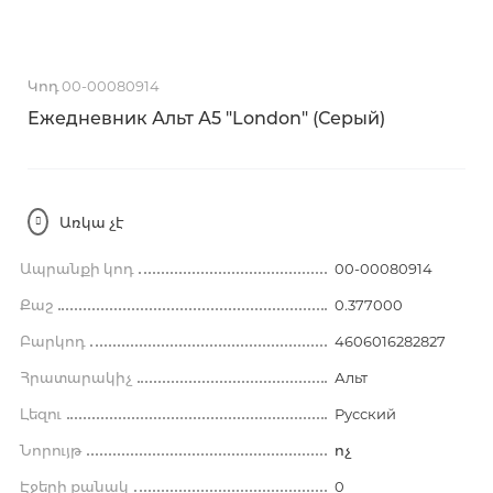
Կոդ 00-00080914
Ежедневник Альт А5 "London" (Серый)
Առկա չէ
Ապրանքի կոդ
00-00080914
Քաշ
0.377000
Բարկոդ
4606016282827
Հրատարակիչ
Альт
Լեզու
Русский
Նորույթ
ոչ
Էջերի քանակ
0