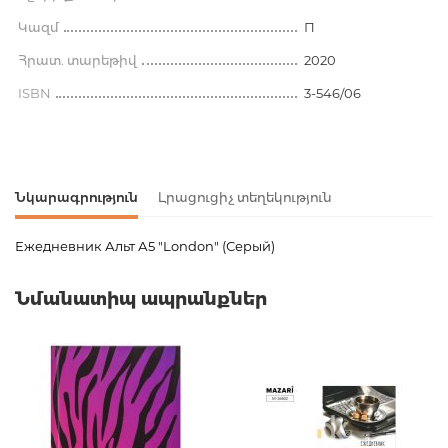
Կազմ
П
Հրատ. տարեթիվ
2020
ISBN
3-546/06
Նկարագրություն
Լրացուցիչ տեղեկություն
Ежедневник Альт А5 "London" (Серый)
Ապրանքի կոդ
00-00080914
Նմանատիպ ապրանքներ
Քաշ
0.377000
Բարկոդ
4606016282827
Հրատարակիչ
Альт
Լեզու
Русский
Նորույթ
ոչ