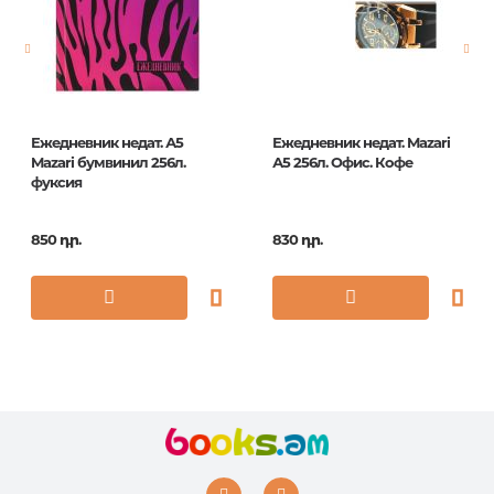
Էջերի քանակ
0
Կազմ
П
Հրատ. տարեթիվ
2020
Ежедневник недат. А5
Ежедневник недат. Mazari
ISBN
3-546/06
Mazari бумвинил 256л.
А5 256л. Офис. Кофе
фуксия
850 դր.
830 դր.