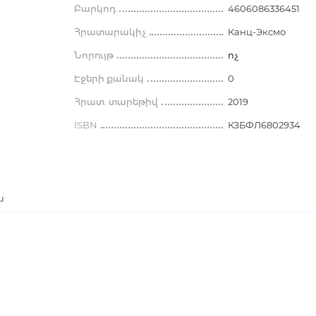
րծական նոթատետրեր
յուններ
Բարկոդ
4606086336451
Ինֆորմացիայի կրիչներ
Պատմություն
ություն
Հրատարակիչ
Канц-Эксмо
Գրասեղանի հավաքածուներ
Հին աշխարհի պատմություն
ան գրականություն
Նորույթ
ոչ
Հայաստանի պատմություն
Գլոբուսներ, Քարտեզներ
ակակից գրականություն
Էջերի քանակ
0
եր
Հայագիտություն
Այլ ապրանքներ
Հրատ. տարեթիվ
2019
ր առանց ամսաթվերի
Դպրոցական պարագաներ
ր
ISBN
КЗБФЛ6802934
նյան գրականություն
Հնէաբանություն, երկրագիտութ
Ֆլոմաստերներ
անյան դասական
ուն
Արտասահմանյան երկրների
պատմություն
անյան ժամանակակից
ուն
Միջին դարերի պատմություն
ն
Ազգագրություն, բանահյուսությ
Հատուկ նշանակության
նություն
ծառայությունների և հետախո
գործակալությունների պատմու
80793
, մանգաներ
Ռուսաստանի և ԽՍՀՄ-ի պատմո
00
Համաշխարհային պատմությու
336451