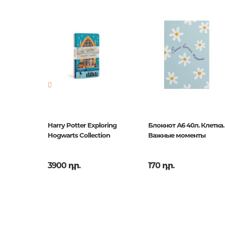
Աքսեսուարներ գրքաս
Հրատարակիչ
Канц-Э
համար
Նորույթ
ոչ
Էջերի քանակ
0
Հրատ. տարեթիվ
2019
ISBN
КЗБФЛ6
. House
Harry Potter Exploring
Блокнот А6 40л. Клетка.
ebook
Hogwarts Collection
Важные моменты
3900 դր.
170 դր.