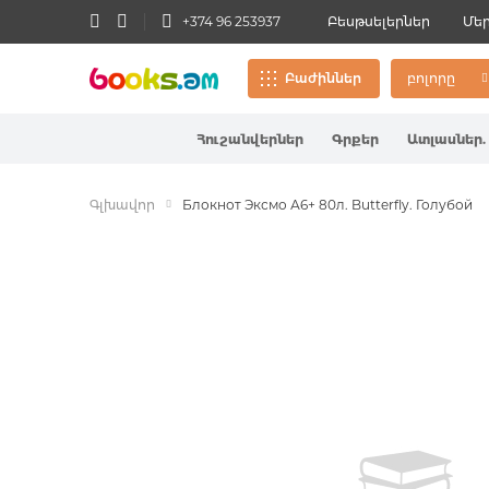
+374 96 253937
Բեսթսելերներ
Մե
Բաժիններ
բոլորը
Հուշանվերներ
Գրքեր
Ատլասներ.
Հուշանվերներ
Կախազար
Գեղարվեստ
Էջանիշեր
4+
Գրիչներ
Նկարչական
Տարբեր
Գլխավոր
Գրքեր
Блокнот Эксмо А6+ 80л. Butterfly. Голубой
Մանկական
Քարտեր
Մատիտներ
Փազլներ
գրականությ
Ատլասներ. Քարտեզներ.
Գլոբուսներ
Գդալներ
Գրիչներ
Կոնստրուկ
Пропустить
Ճանաչողակ
и
перейти
Թղթապան
Խաղալիքն
Երեխայի զ
Գրենական պիտույքներ
к
галереям
Ժամանց և 
Գրչատուփ
изображений
աշխատան
Զարգացնող խաղեր.
Խաղալիքներ
Նոթատետր
Դպրոցական
Օրատետրեր
Պաստառներ
Ինքնատիպ
Կենսագրութ