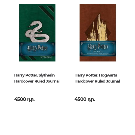
երների
ксмо
Քաղաքակրթության գաղտնիքն
չբացահայտված երևույթներ
Փիլիսոփայություն
802934
Փիլիսոփայության պատմությու
Փիլիսոփայության ընդհանուր
Տրամաբանություն
Harry Potter. Slytherin
Harry Potter. Hogwarts
Փիլիսոփայության առանձին
Hardcover Ruled Journal
Hardcover Ruled Journal
խնդիրներ և կատեգորիաներ
Գեղագիտություն
4500 դր.
4500 դր.
Էթիկա
Աֆորիզմներ. Մտքեր. Ասույթնե
Կրոն