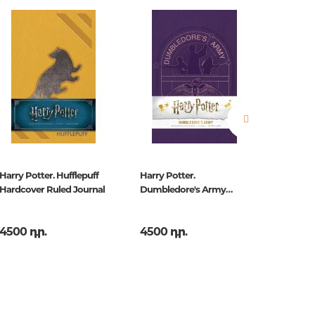
երը.
ն.
 հարցեր
Harry Potter. Hufflepuff
Harry Potter.
Game Of
Hardcover Ruled Journal
Dumbledore's Army
Stark R
Hardcover Ruled Journal
4500 դր.
4500 դր.
2500 դ
ր