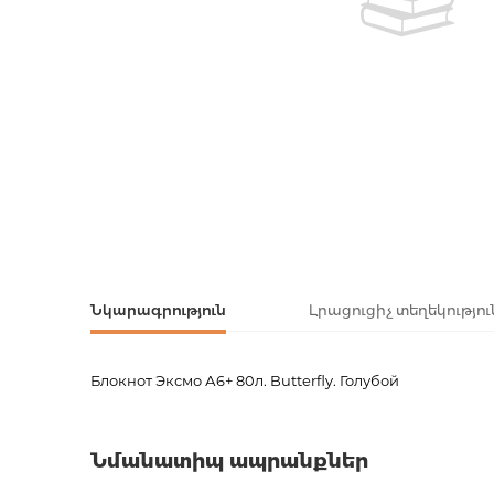
Ստեղծագո
հուշագրութ
Հայ գրական
Հայ դասակ
Սքեչբուքեր
Հայ ժաման
Նոթատետր
Օրատետրե
Օրատետրե
Արտասահմա
Արտասահմ
գրականությ
Արտասահմ
գրականությ
Նկարագրություն
Լրացուցիչ տեղեկությու
Блокнот Эксмо А6+ 80л. Butterfly. Голубой
Ռուս գրակա
Ապրանքի կոդ
00-000
Կոմիքսներ
Քաշ
0.0000
Նմանատիպ ապրանքներ
Բարկոդ
4606086