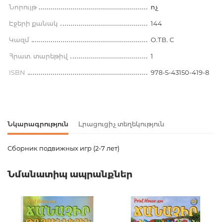
Նորույթ
ոչ
Էջերի քանակ
144
Կազմ
O.ТВ. С
Հրատ. տարեթիվ
1
ISBN
978-5-43150-419-8
Նկարագրություն
Լրացուցիչ տեղեկություն
Сборник подвижных игр (2-7 лет)
Ապրանքի կոդ
00-00036420
Նմանատիպ ապրանքներ
Քաշ
0.215000
Բարկոդ
9785431504198
Լեզու
Русский