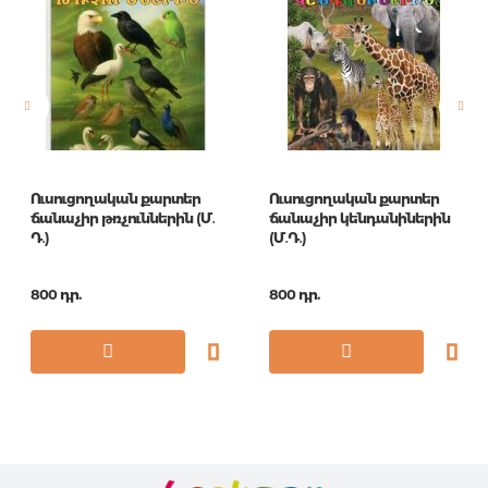
Նորույթ
ոչ
Էջերի քանակ
144
Կազմ
O.ТВ. С
Հրատ. տարեթիվ
1
ISBN
978-5-43150-419-8
Ուսուցողական քարտեր
Ուսուցողական քարտեր
ճանաչիր թռչուններին (Մ․
ճանաչիր կենդանիներին
Դ․)
(Մ․Դ․)
800 դր.
800 դր.