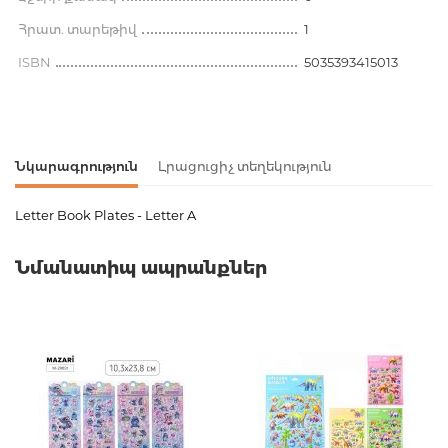
Հրատ. տարեթիվ
1
ISBN
5035393415013
Նկարագրություն
Լրացուցիչ տեղեկություն
Letter Book Plates - Letter A
Ապրանքի կոդ
00-00077182
Նմանատիպ ապրանքներ
Քաշ
0.480000
Բարկոդ
5035393415013
Նորույթ
ոչ
Էջերի քանակ
0
Հրատ. տարեթիվ
1