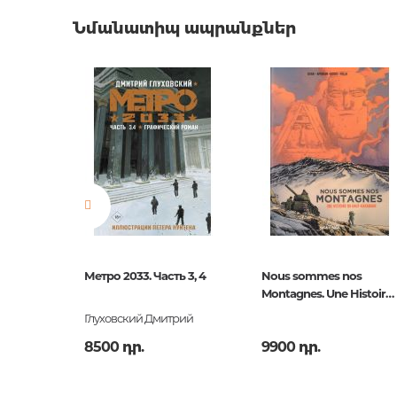
Աքսեսուարներ գրքաս
Քաշ
0.0000
համար
Նմանատիպ ապրանքներ
Բարկոդ
9781781
Հրատարակիչ
Titan Bo
Լեզու
англий
Նորույթ
ոչ
Էջերի քանակ
48
Կազմ
Hardba
Հրատ. տարեթիվ
2012
ISBN
9781781
Метро 2033. Часть 3, 4
Nous sommes nos
Объект
Montagnes. Une Histoire
du Haut-Karabagh
Глуховский Дмитрий
8500 դր.
9900 դր.