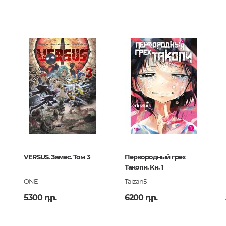
երների
00
163429
Քաղաքակրթության գաղտնիքն
չբացահայտված երևույթներ
oks
ский
Փիլիսոփայություն
Փիլիսոփայության պատմությու
Փիլիսոփայության ընդհանուր
Տրամաբանություն
ck
Փիլիսոփայության առանձին
խնդիրներ և կատեգորիաներ
163429
Գեղագիտություն
VERSUS. Замес. Том 3
Первородный грех
Такопи. Кн. 1
Էթիկա
ONE
Taizan5
Աֆորիզմներ. Մտքեր. Ասույթնե
5300 դր.
6200 դր.
Կրոն