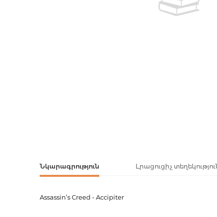
Ստեղծագո
հուշագրութ
Հայ գրական
Հայ դասակ
Սքեչբուքեր
Հայ ժաման
Նոթատետր
Օրատետրե
Օրատետրե
Արտասահմա
Արտասահմ
գրականությ
Արտասահմ
գրականությ
Նկարագրություն
Լրացուցիչ տեղեկությու
Ռուս գրակա
Կոմիքսներ
Assassin’s Creed - Accipiter
Ապրանքի կոդ
00-0007