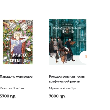
երը.
ն.
 հարցեր
Парадокс мертвецов
Рождественская песнь:
Уно. У
графический роман
Неопоз
Канчхак Вонбан
Муньера Хосе-Луис
Пюжоль
ր
5700 դր.
7800 դր.
5100 դ