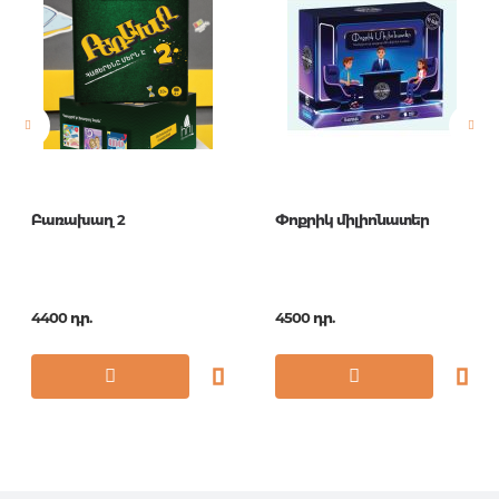
Լեզու
Русский
Նորույթ
ոչ
Էջերի քանակ
0
Կազմ
КОРОБКА
Հրատ. տարեթիվ
1
Բառախաղ 2
Փոքրիկ միլիոնատեր
ISBN
ИН-6337
4400 դր.
4500 դր.