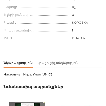
Նորույթ
ոչ
Էջերի քանակ
0
Կազմ
КОРОБКА
Հրատ. տարեթիվ
1
ISBN
ИН-6337
Նկարագրություն
Լրացուցիչ տեղեկություն
Настольная Игра. Унио (UNIO)
Ապրանքի կոդ
00-00079703
Նմանատիպ ապրանքներ
Քաշ
0.140000
Բարկոդ
4665304663373
Հրատարակիչ
Рыжий кот