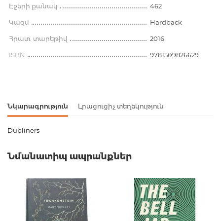
Էջերի քանակ
462
Կազմ
Hardback
Հրատ. տարեթիվ
2016
ISBN
9781509826629
Նկարագրություն
Լրացուցիչ տեղեկություն
Dubliners
Ապրանքի կոդ
00-00075344
Նմանատիպ ապրանքներ
Քաշ
0.000000
Բարկոդ
9781509826629
Հրատարակիչ
Macmillan
Լեզու
английский